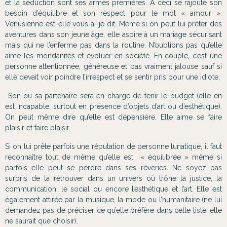
et la séduction sont ses armes premières. A ceci se rajoute son
besoin d’équilibre et son respect pour le mot « amour ».
Vénusienne est-elle vous ai-je dit. Même si on peut lui prêter des
aventures dans son jeune âge, elle aspire à un mariage sécurisant
mais qui ne l’enferme pas dans la routine. N’oublions pas qu’elle
aime les mondanités et évoluer en société. En couple, c’est une
personne attentionnée, généreuse et pas vraiment jalouse sauf si
elle devait voir poindre l’irrespect et se sentir pris pour une idiote.
Son ou sa partenaire sera en charge de tenir le budget (elle en
est incapable, surtout en présence d’objets d’art ou d’esthétique).
On peut même dire qu’elle est dépensière. Elle aime se faire
plaisir et faire plaisir.
Si on lui prête parfois une réputation de personne lunatique, il faut
reconnaître tout de même qu’elle est « équilibrée » même si
parfois elle peut se perdre dans ses rêveries. Ne soyez pas
surpris de la retrouver dans un univers où trône la justice, la
communication, le social ou encore l’esthétique et l’art. Elle est
également attirée par la musique, la mode ou l’humanitaire (ne lui
demandez pas de préciser ce qu’elle préfère dans cette liste, elle
ne saurait que choisir).