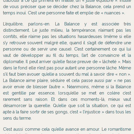
d’aboutir à ce qui primera en finalité, un « juste équilibre ». Inutile
de vous préciser que se décider chez la Balance, cela prend un
temps inouï. C’est une personne faite et emplie de « nuances ».
L’équilibre, parlons-en. La Balance y est associée très
distinctement. Le juste milieu, la tempérance, n’aimant pas les
conflits, elle n’aime pas les situations hasardeuses (même si elle
s’y retrouve souvent malgré elle, quand il s’agit de défendre une
personne ou de servir une cause). C’est certainement ce qui lui
vaut de développer au fil du temps, l’art de convaincre et la
diplomatie. Il peut arriver qu’elle fasse preuve de « lâcheté ». Mais
dans le fond elle n’est pas pour autant une personne lâche. Même
s’il faut bien avouer qu’elle a souvent du mal à savoir dire « non ».
La Balance aime plaire, séduire et cela passe aussi par « ne pas
avoir envie de blesser l’autre ». Néanmoins, même si la Balance
est gentille par essence, lorsqu’elle se met en colère c’est
rarement sans raison. Et dans ces moments-là, mieux vaut
désamorcer la querelle. Qu’elle que soit la situation, ce qui est
apte à la faire sortir de ses gongs, c’est « l’injustice » dans tous les
sens du terme.
C’est aussi comme cela qu’elle avance en amour. Le romantisme