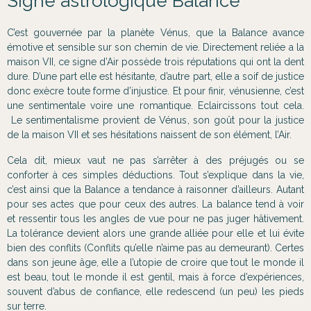
Signe astrologique Balance
C’est gouvernée par la planète Vénus, que la Balance avance
émotive et sensible sur son chemin de vie. Directement reliée a la
maison VII, ce signe d’Air possède trois réputations qui ont la dent
dure. D’une part elle est hésitante, d’autre part, elle a soif de justice
donc exècre toute forme d’injustice. Et pour finir, vénusienne, c’est
une sentimentale voire une romantique. Eclaircissons tout cela.
Le sentimentalisme provient de Vénus, son goût pour la justice
de la maison VII et ses hésitations naissent de son élément, l’Air.
Cela dit, mieux vaut ne pas s’arrêter à des préjugés ou se
conforter à ces simples déductions. Tout s’explique dans la vie,
c’est ainsi que la Balance a tendance à raisonner d’ailleurs. Autant
pour ses actes que pour ceux des autres. La balance tend à voir
et ressentir tous les angles de vue pour ne pas juger hâtivement.
La tolérance devient alors une grande alliée pour elle et lui évite
bien des conflits (Conflits qu’elle n’aime pas au demeurant). Certes
dans son jeune âge, elle a l’utopie de croire que tout le monde il
est beau, tout le monde il est gentil, mais à force d’expériences,
souvent d’abus de confiance, elle redescend (un peu) les pieds
sur terre.