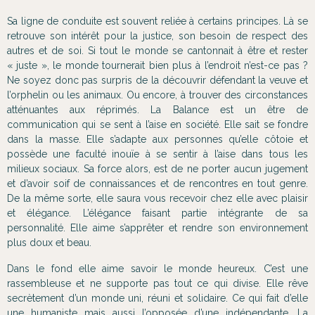
Sa ligne de conduite est souvent reliée à certains principes. Là se
retrouve son intérêt pour la justice, son besoin de respect des
autres et de soi. Si tout le monde se cantonnait à être et rester
« juste », le monde tournerait bien plus à l’endroit n’est-ce pas ?
Ne soyez donc pas surpris de la découvrir défendant la veuve et
l’orphelin ou les animaux. Ou encore, à trouver des circonstances
atténuantes aux réprimés. La Balance est un être de
communication qui se sent à l’aise en société. Elle sait se fondre
dans la masse. Elle s’adapte aux personnes qu’elle côtoie et
possède une faculté inouïe à se sentir à l’aise dans tous les
milieux sociaux. Sa force alors, est de ne porter aucun jugement
et d’avoir soif de connaissances et de rencontres en tout genre.
De la même sorte, elle saura vous recevoir chez elle avec plaisir
et élégance. L’élégance faisant partie intégrante de sa
personnalité. Elle aime s’apprêter et rendre son environnement
plus doux et beau.
Dans le fond elle aime savoir le monde heureux. C’est une
rassembleuse et ne supporte pas tout ce qui divise. Elle rêve
secrètement d’un monde uni, réuni et solidaire. Ce qui fait d’elle
une humaniste mais aussi l’opposée d’une indépendante. La