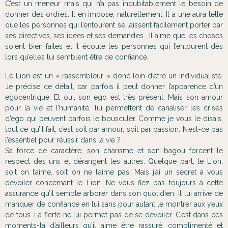
C’est un meneur mais qui n’a pas indubitablement le besoin de
donner des ordres. Il en impose, naturellement. Il a une aura telle
que les personnes qui l’entourent se laissent facilement porter par
ses directives, ses idées et ses demandes. Il aime que les choses
soient bien faites et il écoute les personnes qui l’entourent dès
lors qu’elles lui semblent être de confiance.
Le Lion est un « rassembleur » donc loin d’être un individualiste.
Je précise ce détail, car parfois il peut donner l’apparence d’un
egocentrique. Et oui, son ego est très présent. Mais son amour
pour la vie et l’humanité, lui permettent de canaliser les crises
d’ego qui peuvent parfois le bousculer. Comme je vous le disais,
tout ce qu’il fait, c’est soit par amour, soit par passion. N’est-ce pas
l’essentiel pour réussir dans la vie ?
Sa force de caractère, son charisme et son bagou forcent le
respect des uns et dérangent les autres. Quelque part, le Lion,
soit on l’aime, soit on ne l’aime pas. Mais j’ai un secret à vous
dévoiler concernant le Lion. Ne vous fiez pas toujours à cette
assurance qu’il semble arborer dans son quotidien. Il lui arrive de
manquer de confiance en lui sans pour autant le montrer aux yeux
de tous. La fierté ne lui permet pas de se dévoiler. C’est dans ces
moments-là d’ailleurs qu’il aime être rassuré, complimenté et