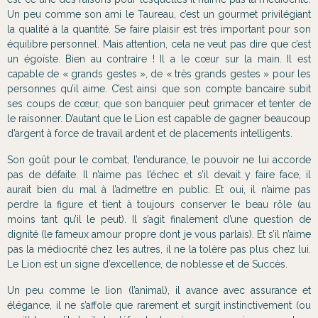
Un peu comme son ami le Taureau, c’est un gourmet privilégiant
la qualité à la quantité. Se faire plaisir est très important pour son
équilibre personnel. Mais attention, cela ne veut pas dire que c’est
un égoïste. Bien au contraire ! Il a le cœur sur la main. Il est
capable de « grands gestes », de « très grands gestes » pour les
personnes qu’il aime. C’est ainsi que son compte bancaire subit
ses coups de cœur, que son banquier peut grimacer et tenter de
le raisonner. D’autant que le Lion est capable de gagner beaucoup
d’argent à force de travail ardent et de placements intelligents.
Son goût pour le combat, l’endurance, le pouvoir ne lui accorde
pas de défaite. Il n’aime pas l’échec et s’il devait y faire face, il
aurait bien du mal à l’admettre en public. Et oui, il n’aime pas
perdre la figure et tient à toujours conserver le beau rôle (au
moins tant qu’il le peut). Il s’agit finalement d’une question de
dignité (le fameux amour propre dont je vous parlais). Et s’il n’aime
pas la médiocrité chez les autres, il ne la tolère pas plus chez lui.
Le Lion est un signe d’excellence, de noblesse et de Succès.
Un peu comme le lion (l’animal), il avance avec assurance et
élégance, il ne s’affole que rarement et surgit instinctivement (ou