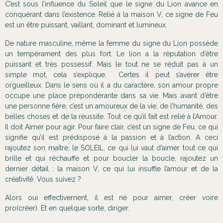
C’est sous l’influence du Soleil que le signe du Lion avance en
conquérant dans l’existence. Relié à la maison V, ce signe de Feu
est un être puissant, vaillant, dominant et lumineux.
De nature masculine, même la femme du signe du Lion possède
un tempérament des plus fort. Le lion a la réputation d’être
puissant et très possessif. Mais le tout ne se réduit pas à un
simple mot, cela s’explique. Certes il peut s’avérer être
orgueilleux. Dans le sens où il a du caractère, son amour propre
occupe une place prépondérante dans sa vie. Mais avant d’être
une personne fière, c’est un amoureux de la vie, de l’humanité, des
belles choses et de la réussite. Tout ce qu’il fait est relié à l’Amour.
Il doit Aimer pour agir. Pour faire clair, c’est un signe de Feu, ce qui
signifie qu’il est prédisposé à la passion et à l’action. A ceci
rajoutez son maître, le SOLEIL, ce qui lui vaut d’aimer tout ce qui
brille et qui réchauffe et pour boucler la boucle, rajoutez un
dernier détail : la maison V, ce qui lui insuffle l’amour et de la
créativité. Vous suivez ?
Alors oui effectivement, il est né pour aimer, créer voire
pro(créer). Et en quelque sorte, diriger.