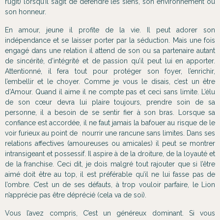
rugit) lorsqu’il s’agit de défendre les siens, son environnement ou
son honneur.
En amour, jeune il profite de la vie. Il peut adorer son
indépendance et se laisser porter par la séduction. Mais une fois
engagé dans une relation il attend de son ou sa partenaire autant
de sincérité, d’intégrité et de passion qu’il peut lui en apporter.
Attentionné, il fera tout pour protéger son foyer, l’enrichir,
l’embellir et le choyer. Comme je vous le disais, c’est un être
d’Amour. Quand il aime il ne compte pas et ceci sans limite. L’élu
de son cœur devra lui plaire toujours, prendre soin de sa
personne, il a besoin de se sentir fier à son bras. Lorsque sa
confiance est accordée, il ne faut jamais la bafouer au risque de le
voir furieux au point de nourrir une rancune sans limites. Dans ses
relations affectives (amoureuses ou amicales) il peut se montrer
intransigeant et possessif. Il aspire à de la droiture, de la loyauté et
de la franchise. Ceci dit, je dois malgré tout rajouter que si l’être
aimé doit être au top, il est préférable qu’il ne lui fasse pas de
l’ombre. C’est un de ses défauts, à trop vouloir parfaire, le Lion
n’apprécie pas être déprécié (cela va de soi).
Vous l’avez compris, C’est un généreux dominant. Si vous