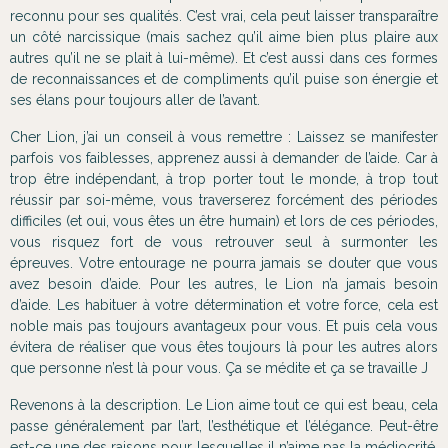
reconnu pour ses qualités. C’est vrai, cela peut laisser transparaître
un côté narcissique (mais sachez qu’il aime bien plus plaire aux
autres qu’il ne se plait à lui-même). Et c’est aussi dans ces formes
de reconnaissances et de compliments qu’il puise son énergie et
ses élans pour toujours aller de l’avant.
Cher Lion, j’ai un conseil à vous remettre : Laissez se manifester
parfois vos faiblesses, apprenez aussi à demander de l’aide. Car à
trop être indépendant, à trop porter tout le monde, à trop tout
réussir par soi-même, vous traverserez forcément des périodes
difficiles (et oui, vous êtes un être humain) et lors de ces périodes,
vous risquez fort de vous retrouver seul à surmonter les
épreuves. Votre entourage ne pourra jamais se douter que vous
avez besoin d’aide. Pour les autres, le Lion n’a jamais besoin
d’aide. Les habituer à votre détermination et votre force, cela est
noble mais pas toujours avantageux pour vous. Et puis cela vous
évitera de réaliser que vous êtes toujours là pour les autres alors
que personne n’est là pour vous. Ça se médite et ça se travaille J
Revenons à la description. Le Lion aime tout ce qui est beau, cela
passe généralement par l’art, l’esthétique et l’élégance. Peut-être
est-ce une des raisons pour lesquelles il n’aime pas la médiocrité.